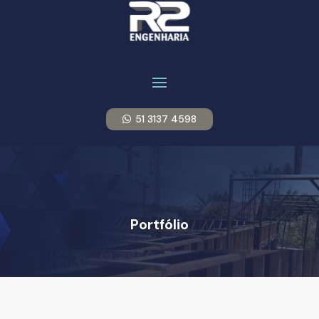
51 3137 4598
Portfólio