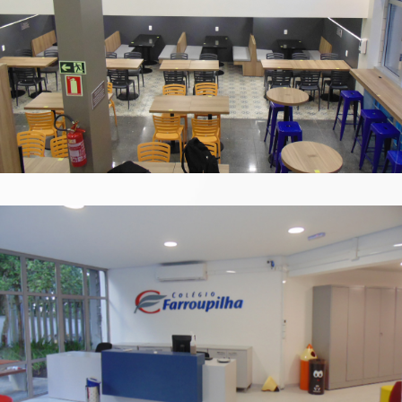
Obras Comerciais
Obras Entidades de Ensino